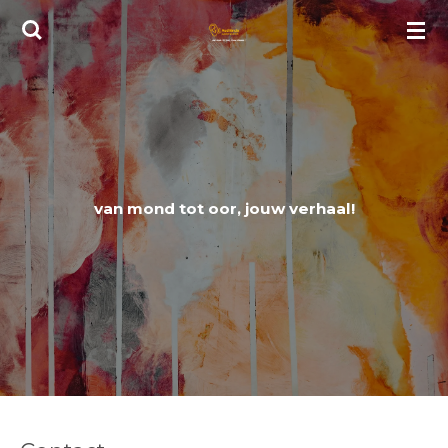
Ga
direct
naar
de
hoofdinhoud
van mond tot oor, jouw verhaal!