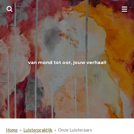
Ga
direct
naar
de
hoofdinhoud
van mond tot oor, jouw verhaal!
Home
»
Luisterpraktijk
»
Onze Luisteraars