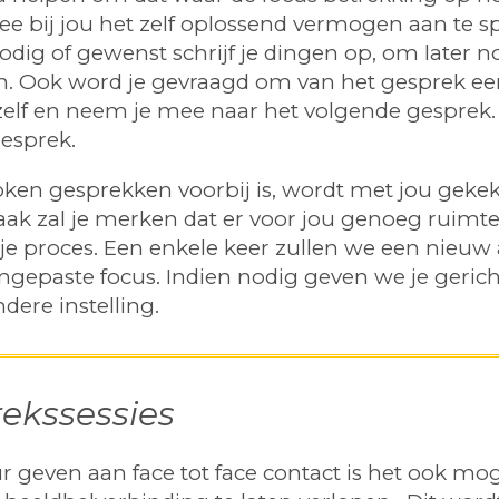
e bij jou het zelf oplossend vermogen aan te s
ig of gewenst schrijf je dingen op, om later n
n. Ook word je gevraagd om van het gesprek een 
elf en neem je mee naar het volgende gesprek. D
gesprek.
roken gesprekken voorbij is, wordt met jou geke
ak zal je merken dat er voor jou genoeg ruimt
je proces. Een enkele keer zullen we een nieuw
ngepaste focus. Indien nodig geven we je gerich
dere instelling.
rekssessies
 geven aan face tot face contact is het ook mo