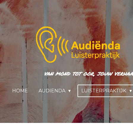
Ga
direct
naar
de
hoofdinhoud
HOME
AUDIENDA
LUISTERPRAKTIJK