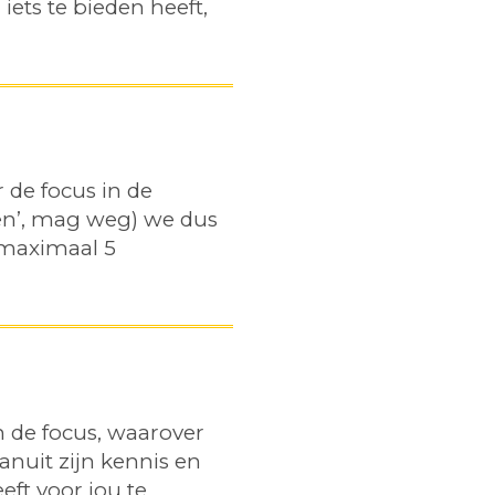
iets te bieden heeft,
de focus in de
 en’, mag weg) we dus
 maximaal 5
n de focus, waarover
vanuit zijn kennis en
ft voor jou te