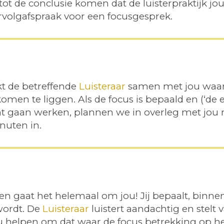
ot de conclusie komen dat de luisterpraktijk jou 
volgafspraak voor een focusgesprek.
jkt de betreffende
Luisteraar
samen met jou waar 
men te liggen. Als de focus is bepaald en (‘de
nt gaan werken, plannen we in overleg met jou
nuten in.
n gaat het helemaal om jou! Jij bepaalt, binne
wordt. De
Luisteraar
luistert aandachtig en stelt 
u helpen om dat waar de focus betrekking op hee