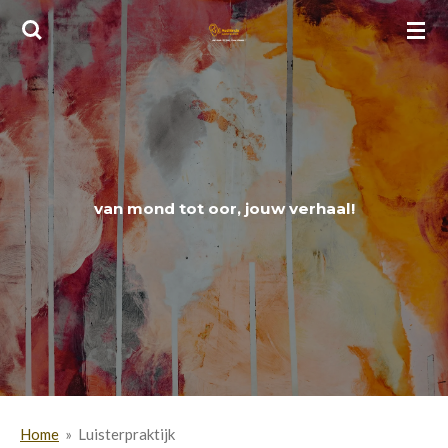
Ga
direct
naar
de
hoofdinhoud
van mond tot oor, jouw verhaal!
Home
»
Luisterpraktijk