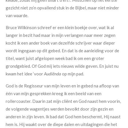
kwade, zodat mij geen smart treft!’. Misschien op het eerste
gezicht niet zo’n opvallend stuk in de Bijbel, maar niet minder
van waarde.
Bruce Wilkinson schreef er een klein boekje over, wat ik al
langer in bezit had maar in mijn verlangen naar meer zegen
kocht ik een ander boek van dezelfde schrijver waar dieper
wordt ingegaan op dit gebed. En dat is de aanleiding voor de
titel, want juist afgelopen week bad ik om een groter
grondgebied. Of God mij iets nieuws wilde geven. En juist nu
kwam het idee ‘voor
Audiënda
op mijn pad.
God is de Regisseur van mijn leven en in gebed na afloop van
één van mijn gesprekken kreeg ik een beeld van een
rollercoaster. Daarin zat mijn cliënt en God naast hem voorin,
de volgende wagentjes werden bevolkt door zijn gezin en
anderen in zijn leven. Ik bad dat God hem beschermt, Hij naast
hem is. Hij waakt over de diepe dalen en uitdagingen die het