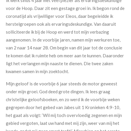
Ik werk sinds 4 jaar met veel plezier als ervaringsdeskundige
voor de Hoop. Daar zit een gestage groei in. Ik begon rond de
coronatijd als vrijwilliger voor Eleos, daar begeleidde ik
herstelgroepen ook als ervaringsdeskundige. Van daaruit
solliciteerde ik bij de Hoop en werd tot mijn verbazing
aangenomen. In de voorbije jaren, namen mijn werkuren toe,
van 2 naar 14 naar 28. Om begin van dit jaar tot de conclusie
te komen dat ik ruimte heb om meer aan te kunnen. Daaronder
ligt het verlangen mijn naaste te dienen. Die twee zaken
kwamen samen in mijn zoektocht.
Mijn geloof is de voorbije 6 jaar steeds de motor geweest
onder mijn groei. God deed grote dingen. Ik lees graag
christelijke geloofsboeken, en zo werd ik de voorbije weken
gegrepen door het gebed van Jabes uit 1 Kronieken 4:9-10,
het gaat als volgt: ‘Wil mij toch overvloedig zegenen en mijn
gebied vergoten, laat uw hand met mij zijn, weer van mij het